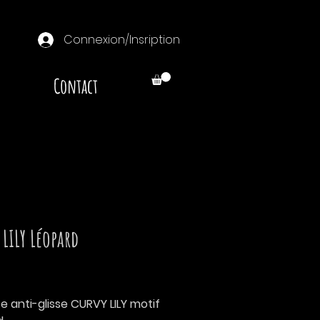
Connexion/Insription
Contact
 LILY Léopard
Prix
e anti-glisse CURVY LILY motif