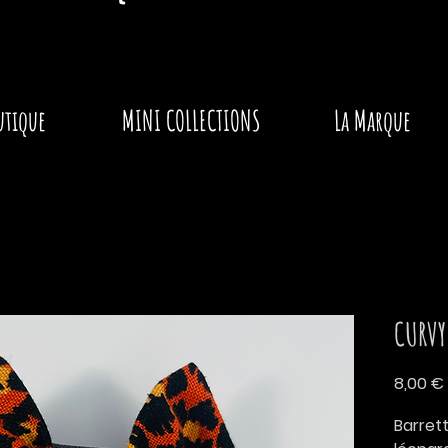
utique
MINI COLLECTIONS
La Marque
CURVY
8,00 €
Barrett