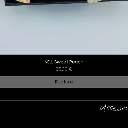
NELL Sweet Peach
Prix
35,00 €
Rupture
Accessoi