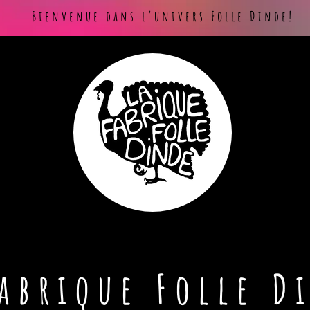
Bienvenue dans l'univers Folle Dinde!
Fabrique Folle D