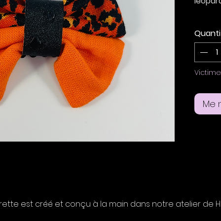
léopar
Nœud e
Quanti
imprim
Taille
Support
Victim
Me n
te est créé et conçu à la main dans notre atelier de H