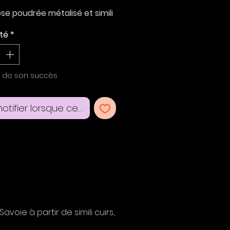
rose poudrée métalisé et simili
udré miroir.
té
*
barrette: 7*3,5 cm
t pince crocodile 4,5 cm
e de son succès
otifier lorsque cet article est disponible
oie à partir de simili cuirs,