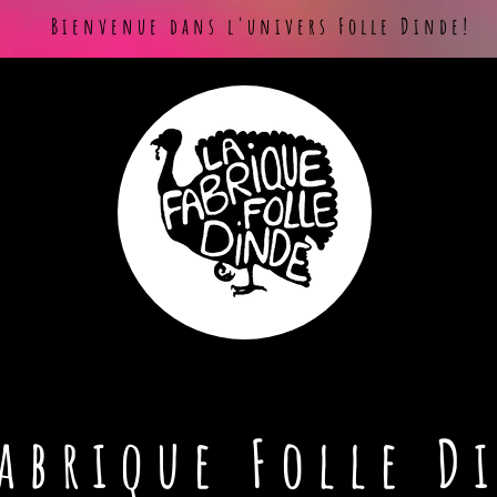
Bienvenue dans l'univers Folle Dinde!
Fabrique Folle D