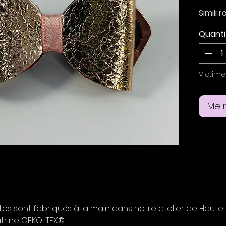
Simili 
rose po
Quanti
Taille 
Suppor
Victim
Me n
s sont fabriqués à la main dans notre atelier de Haute Sav
trine OEKO-TEX®.