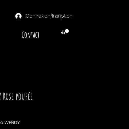
Connexion/Insription
Contact
 Rose poupée
Prix
tte WENDY