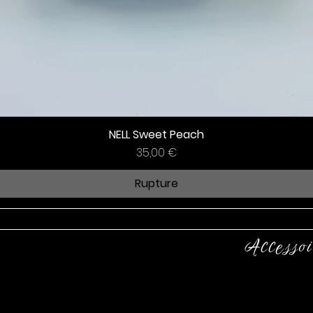
NELL Sweet Peach
Prix
35,00 €
Rupture
Accessoi