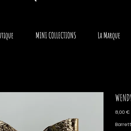
utique
MINI COLLECTIONS
La Marque
WENDY
8,00 €
Barre