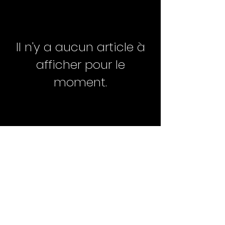
Il n'y a aucun article à
afficher pour le
moment.
Accessoires dingues et uniques
Contact
Blog
Livraison
Paiement sécurisé
Conditions
générales de vente
© 2023 par La Fabrique Folle Dinde.
Tous droits réservés.