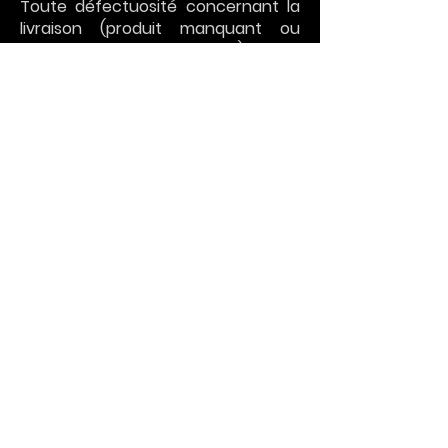
Toute défectuosité concernant la
livraison (produit manquant ou
cassé, colis endommagé .) devra
impérativement être notifiée le jour
même de la réception ou au plus
tard le premier jour ouvré suivant la
réception au vendeur par email
adressé
à
fabriquefolledinde@gmail.com
.
Toute réclamation formulée après
ce délai sera rejetée et La Fabrique
Folle Dinde sera dégagée de toute
responsabilité.
Accessoires dingues et uniques
Contact
Blog
Livraison
Paiement sécurisé
Conditions