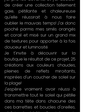
de créer une collection tellement 
gaie, pétillante et chaleureuse 
qu'elle réussirait à nous faire 
oublier le mauvais temps! J'ai donc 
pioché parmis mes similis orangés 
et corail et misé sur un grand mix 
de textures pour apporter à la fois 
douceur et luminosité.
Je t'invite à découvrir sur la 
boutique le résultat de ce projet, 25 
créations aux couleurs chaudes, 
pleines de reflets miroitants, 
inspirées d'un coucher de soleil sur 
la plage!
J'espère vraiment avoir réussi à 
transmettre tout le soleil qui pétille 
dans ma tête dans chacune des 
ces barrettes et boucles d'oreilles... 