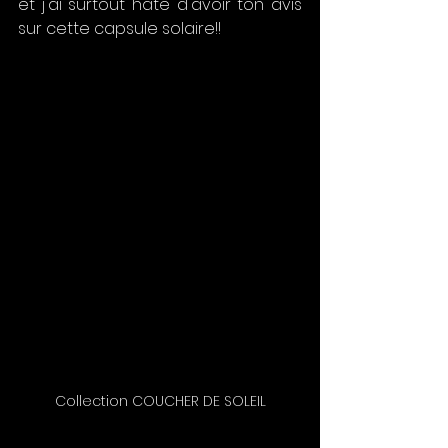
et j'ai surtout hâte d'avoir ton avis 
sur cette capsule solaire!!
Collection COUCHER DE SOLEIL