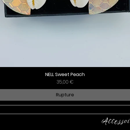
NELL Sweet Peach
Prix
35,00 €
Rupture
Accessoi