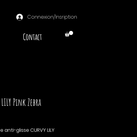
Connexion/Insription
Contact
LILY Pink Zebra
Prix
e anti-glisse CURVY LILY