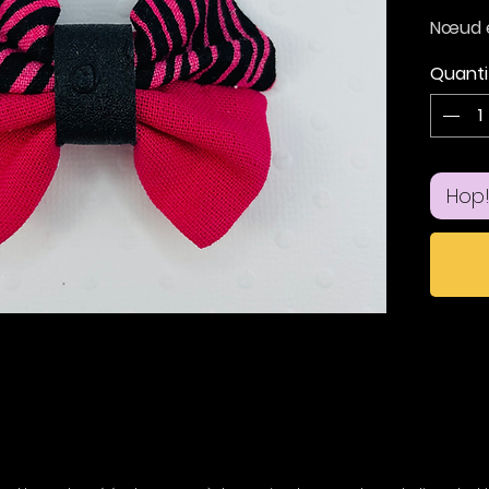
Nœud e
imprim
Quanti
Taille
Support
Hop!