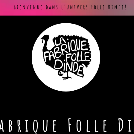
Bienvenue dans l'univers Folle Dinde!
Fabrique Folle D