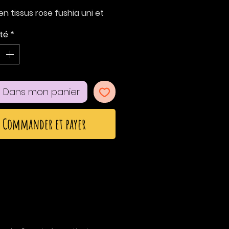
n tissus rose fushia uni et
é zèbre.
té
*
 du nœud: 5,5*5 cm
 pince anti-glisse: 3 cm
 Dans mon panier
Commander et payer