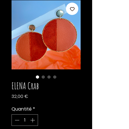
ELENA Crab
Prix
32,00 €
Quantité
*