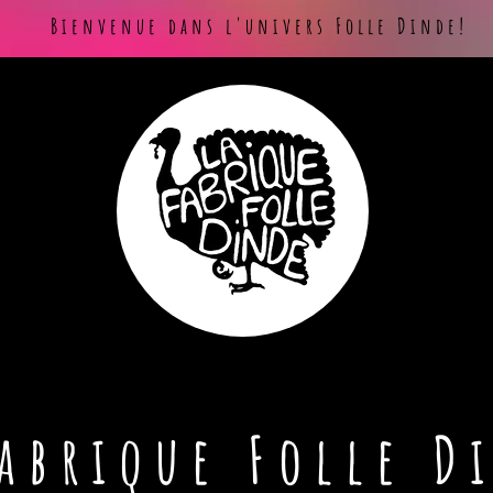
Bienvenue dans l'univers Folle Dinde!
Fabrique Folle D