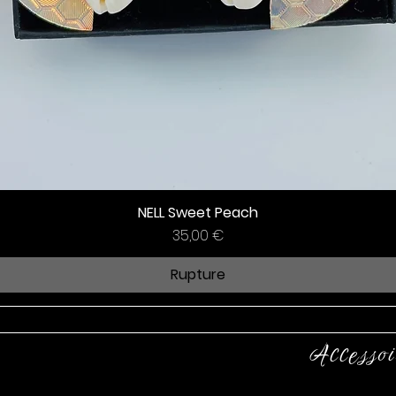
NELL Sweet Peach
Prix
35,00 €
Rupture
Accessoi