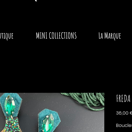
utique
MINI COLLECTIONS
La Marque
FREDA
36,00 
Boucles