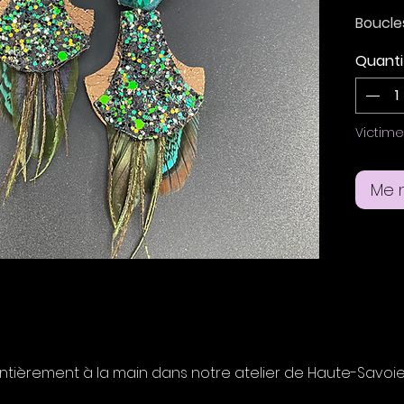
Boucles
et vel
Quanti
Bouque
et plu
verre 
Victim
Boucle
clous e
Me n
oreille
Taille 
largeu
entièrement à la main dans notre atelier de Haute-Savoie à