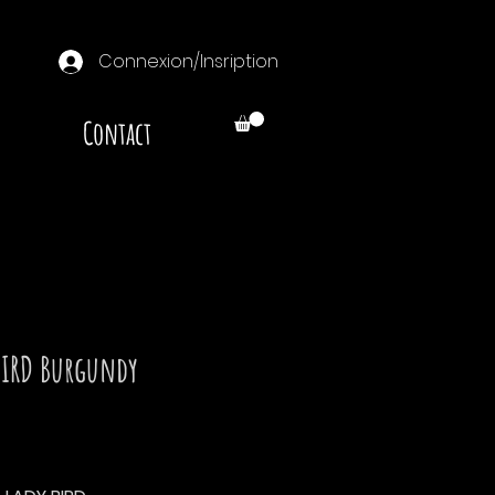
Connexion/Insription
Contact
BIRD Burgundy
Prix