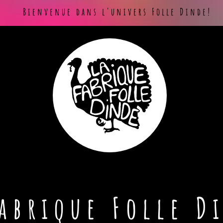
Bienvenue dans l'univers Folle Dinde!
Fabrique Folle D