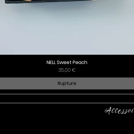
NELL Sweet Peach
Prix
35,00 €
Rupture
Accessoi