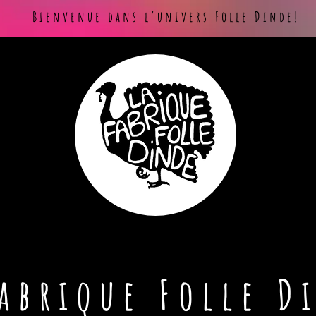
Bienvenue dans l'univers Folle Dinde!
Fabrique Folle D