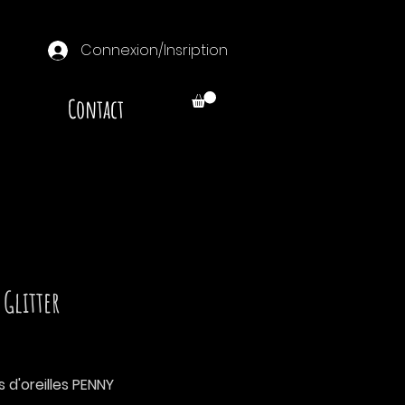
Connexion/Insription
Contact
 Glitter
Prix
 d'oreilles PENNY