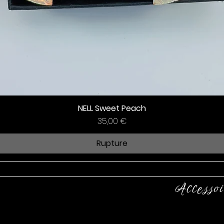
NELL Sweet Peach
Prix
35,00 €
Rupture
Accessoi