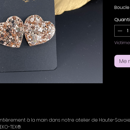
Boucle
paille
Quanti
Boucle
dorés 
oreille
Victim
Taille 
Me n
2 cm
 entièrement à la main dans notre atelier de Haute-Savoi
OEKO-TEX®.