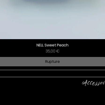
NELL Sweet Peach
Prix
35,00 €
Rupture
Accessoi