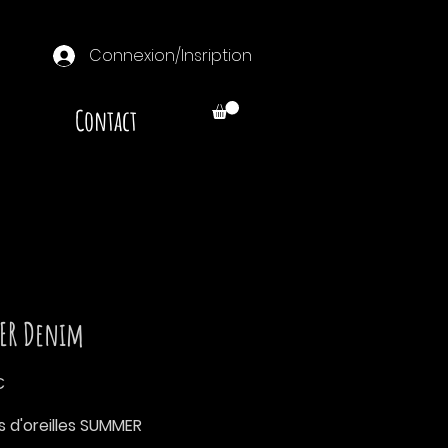
Connexion/Insription
Contact
ER Denim
Prix
€
s d'oreilles SUMMER