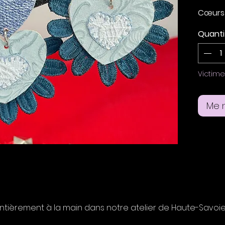
Cœurs e
brodée
Quanti
sacré e
empiè
pâle et
canard
Victim
Boucle
Me n
en acie
percée
Taille 
entièrement à la main dans notre atelier de Haute-Savoie à