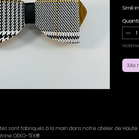
Simili 
simili
Quanti
Taille 
Suppor
Victim
Me n
s sont fabriqués à la main dans notre atelier de Haute Sav
trine OEKO-TEX®.