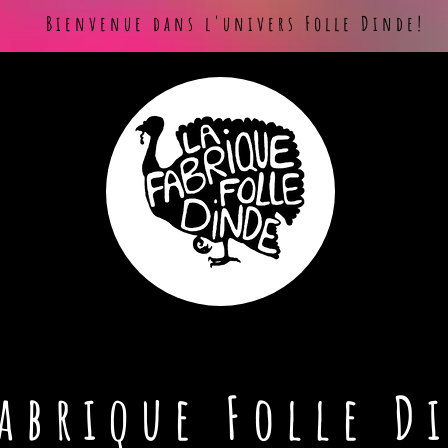
Bienvenue dans l'univers Folle Dinde!
Fabrique Folle D