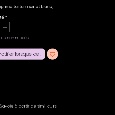
imprimé tartan noir et blanc,
 daim jaune moutarde.
té
*
barrette: 7*3,5 cm
t pince crocodile 4,5 cm
e de son succès
otifier lorsque cet article est disponible
oie à partir de simili cuirs,