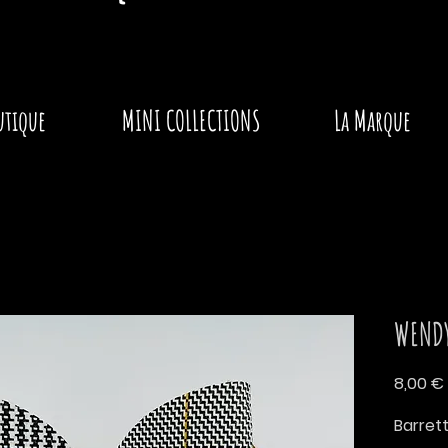
utique
MINI COLLECTIONS
La Marque
WENDY
8,00 €
Barre