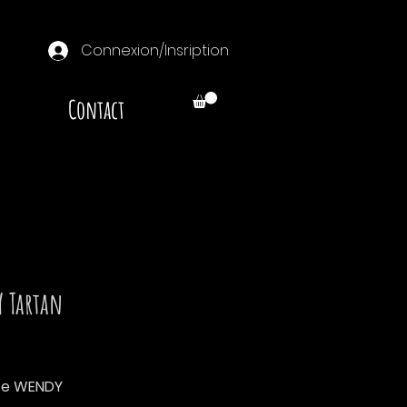
Connexion/Insription
Contact
 Tartan
Prix
tte WENDY