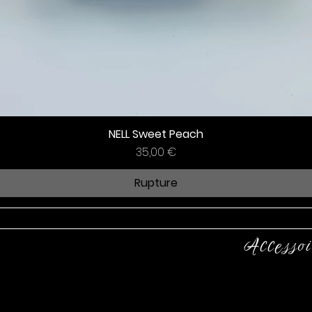
NELL Sweet Peach
Prix
35,00 €
Rupture
Accessoi