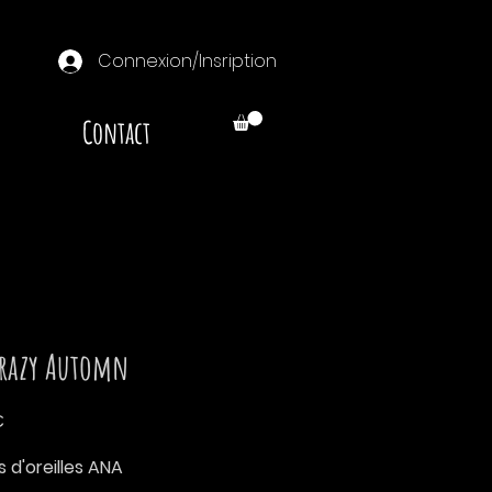
Connexion/Insription
Contact
razy Automn
Prix
€
 d'oreilles ANA