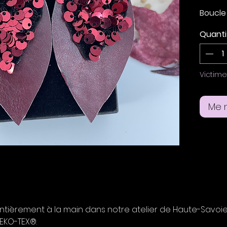
Boucle
intense
Quanti
Boucle
dorés 
oreille
Victim
Taille 
Me n
largeu
 entièrement à la main dans notre atelier de Haute-Savoi
OEKO-TEX®.