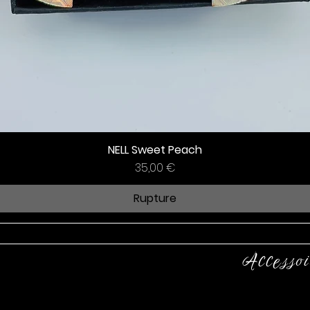
NELL Sweet Peach
Prix
35,00 €
Rupture
Accessoi