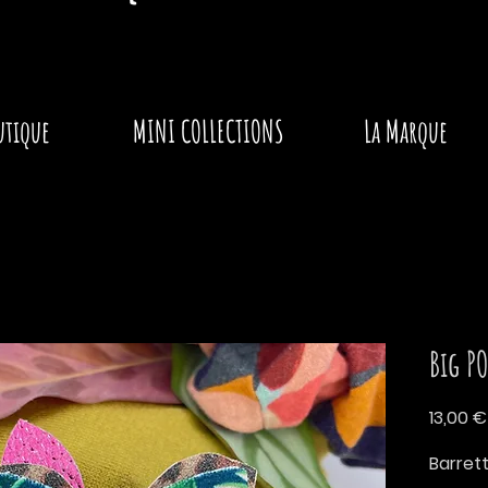
utique
MINI COLLECTIONS
La Marque
Big P
13,00 €
Barret