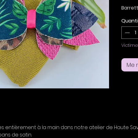
Barret
imprimé 
Quanti
bleu nu
rose n
Taille 
Victim
Suppor
Me n
s entièrement à la main dans notre atelier de Haute Savoie
ans de satin.