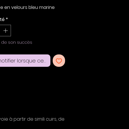
te en velours bleu marine
feuilles, simili léopard, simili
té
*
it texturé et simili écailles
acré.
barrette: 10,5*5 cm
e de son succès
t pince crocodile 5,5 cm
otifier lorsque cet article est disponible
 à partir de simili cuirs, de