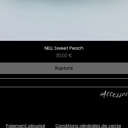
NELL Sweet Peach
Prix
35,00 €
Rupture
Accessoi
Paiement sécurisé
Conditions générales de vente