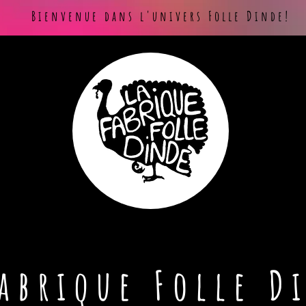
Bienvenue dans l'univers Folle Dinde!
Fabrique Folle D