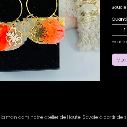
Boucles
chrome 
Quanti
pêche, 
Boucle
clous 
Victim
oreille
Me n
Taille 
3,5 cm
à la main dans notre atelier de Haute-Savoie à partir de si