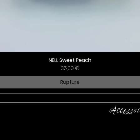
NELL Sweet Peach
Prix
35,00 €
Rupture
Accessoi