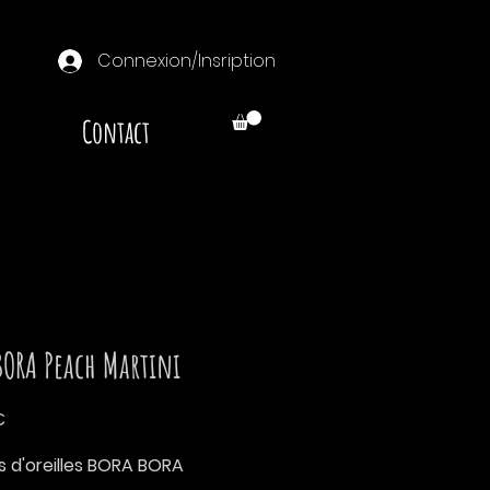
Connexion/Insription
Contact
BORA Peach Martini
Prix
€
s d'oreilles BORA BORA