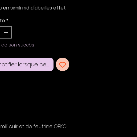
 en simili nid d'abeilles effet
et rond de simili graffé
té
*
détails fleur d'hibiscus dorée.
s avec attaches type
en acier inoxydable doré pour
e de son succès
s percées.
otifier lorsque cet article est disponible
boucle: hauteur 6 cm, largeur
mili cuir et de feutrine OEKO-