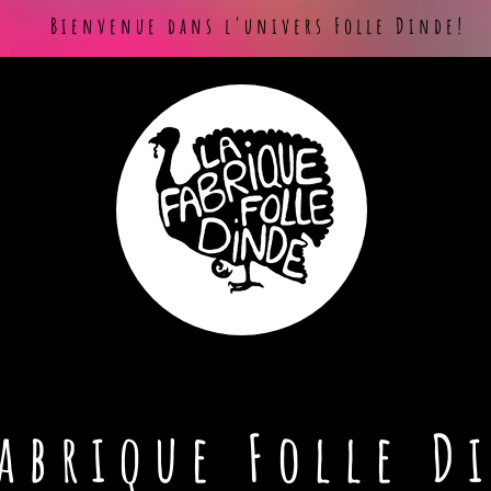
Bienvenue dans l'univers Folle Dinde!
Fabrique Folle D