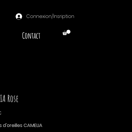
Connexion/Insription
Contact
IA Rose
Prix
€
 d'oreilles CAMELIA