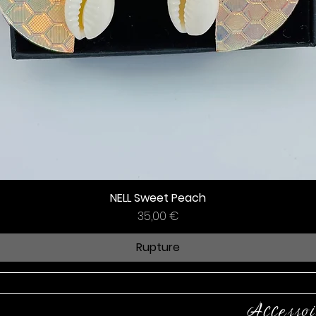
NELL Sweet Peach
Prix
35,00 €
Rupture
Accessoi