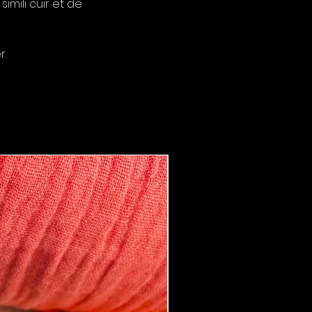
imili cuir et de
r.
Boucles d'oreilles