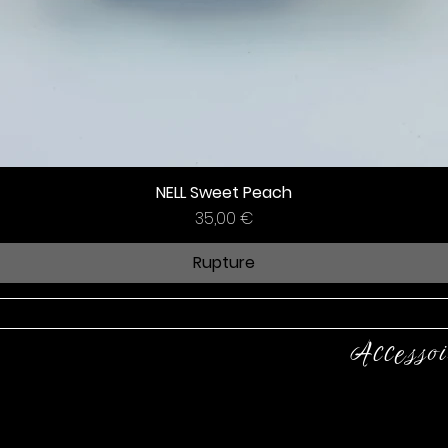
NELL Sweet Peach
Prix
35,00 €
Rupture
Accessoi