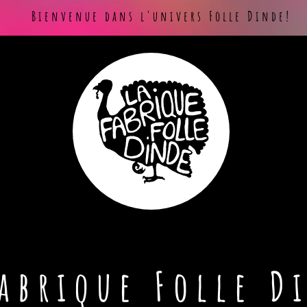
Bienvenue dans l'univers Folle Dinde!
Fabrique Folle D