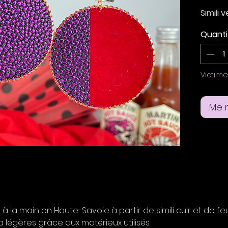
Simili 
bulles 
Quanti
Boucles
rouge 
Boucle
Victim
clous 
oreille
Me n
Taille
et lar
 à la main en Haute-Savoie à partir de simili cuir et de f
 légères grâce aux matérieux utilisés.