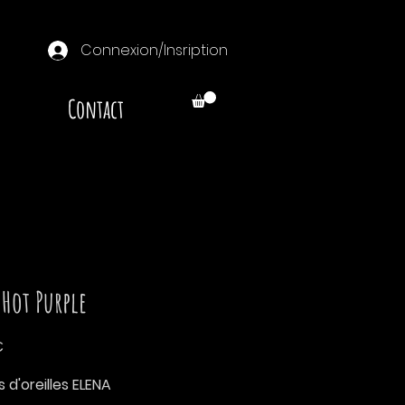
Connexion/Insription
Contact
 Hot Purple
Prix
€
 d'oreilles ELENA