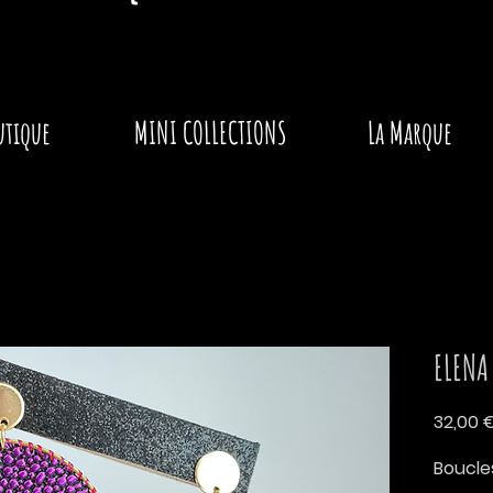
utique
MINI COLLECTIONS
La Marque
ELENA
32,00 
Boucles