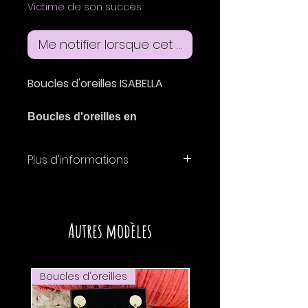
Victime de son succès
Me notifier lorsque cet article est disponible
Boucles d'oreilles ISABELLA
Boucles d'oreilles en
simili velours violet brodé de
perles de rocaille, et gouttes en
Plus d'informations
simili velours rouge et simili
pêche fluo.
Boucles d'oreilles
fabriquées à la main dans
Boucles avec attaches type
notre atelier deHaute-Savoie
Autres modèles
clou en acier inoxidable
à partir de simili cuir et de
habillés de simili violet effet
feutrine OEKO-TEX®.
bulle.
Attaches clous en acier
Boucles d'oreilles
Boucles d'oreilles
inoxydable.
Taille boucle: hauteur 7,5 cm,
Possibilité de remplacer